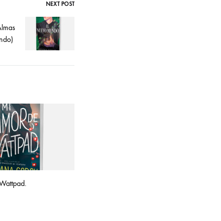
NEXT POST
Almas
undo)
Wattpad.