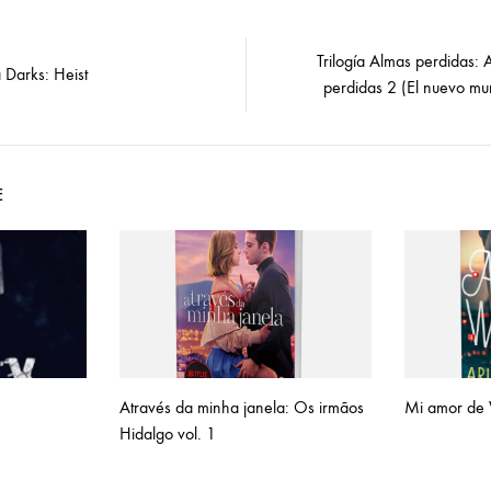
Trilogía Almas perdidas: 
 Darks: Heist
on
perdidas 2 (El nuevo m
E
Através da minha janela: Os irmãos
Mi amor de 
Hidalgo vol. 1