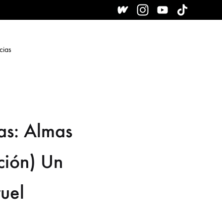
cias
as: Almas
ción) Un
uel