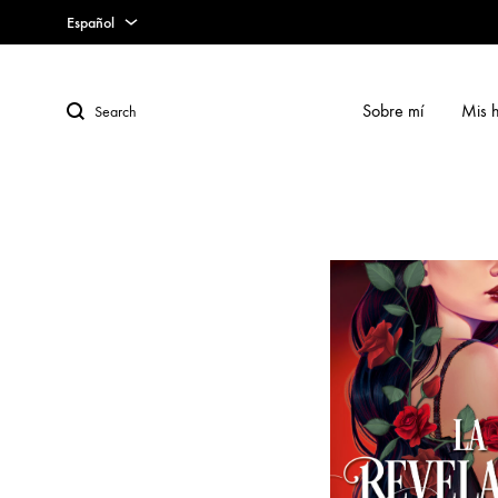
Español
Español
Search
Sobre mí
Mis h
English