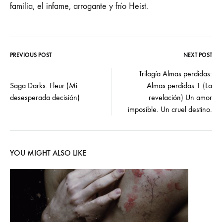
familia, el infame, arrogante y frío Heist.
PREVIOUS POST
NEXT POST
Post
Trilogía Almas perdidas:
Saga Darks: Fleur (Mi
Almas perdidas 1 (La
navigation
desesperada decisión)
revelación) Un amor
imposible. Un cruel destino.
YOU MIGHT ALSO LIKE